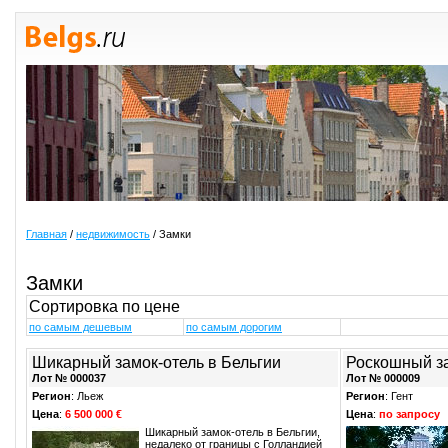
Главная
/
недвижимость
/ Замки
Замки
Сортировка по цене
по самым дешевым
по самым дорогим
Шикарный замок-отель в Бельгии
Роскошный за
Лот № 000037
Лот № 000009
Регион
: Льеж
Регион
: Гент
Цена
:
6 500 000 €
Цена
:
по запросу
Шикарный замок-отель в Бельгии,
недалеко от границы с Голландией