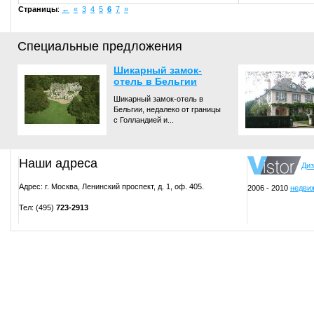
Страницы
:
←
«
3
4
5
6
7
»
Специальные предложения
Шикарный замок-
отель в Бельгии
Шикарный замок-отель в
Бельгии, недалеко от границы
с Голландией и...
Наши адреса
Диз
Адрес: г. Москва, Ленинский проспект, д. 1, оф. 405.
2006 - 2010
недвиж
Тел: (495)
723-2913