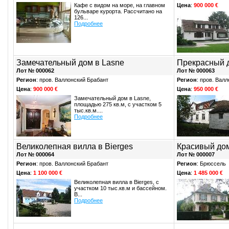
Кафе с видом на море, на главном
Цена
:
900 000 €
бульваре курорта. Рассчитано на
126...
Подробнее
Замечательный дом в Lasne
Прекрасный д
Лот № 000062
Лот № 000063
Регион
: пров. Валлонский Брабант
Регион
: пров. Вал
Цена
:
900 000 €
Цена
:
950 000 €
Замечательный дом в Lasne,
площадью 275 кв.м, с участком 5
тыс.кв.м....
Подробнее
Великолепная вилла в Bierges
Красивый дом
Лот № 000064
Лот № 000007
Регион
: пров. Валлонский Брабант
Регион
: Брюссель
Цена
:
1 100 000 €
Цена
:
1 485 000 €
Великолепная вилла в Bierges, с
участком 10 тыс.кв.м и бассейном.
В...
Подробнее