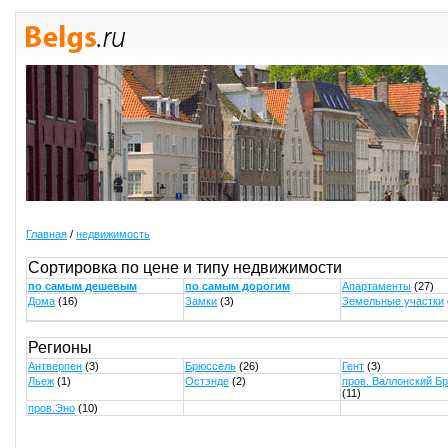
Главная
/
недвижимость
Сортировка по цене и типу недвижимости
по самым дешевым
по самым дорогим
Апартаменты
(27)
Дома
(16)
Замки
(3)
Земельные участки
Регионы
Антверпен
(3)
Брюссель
(26)
Гент
(3)
Льеж
(1)
Остэнде
(2)
пров. Валлонский Б
(11)
пров.Эно
(10)