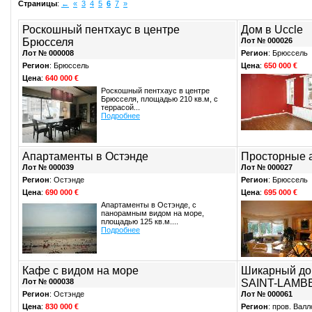
Страницы
:
←
«
3
4
5
6
7
»
Роскошный пентхаус в центре
Дом в Uccle
Брюсселя
Лот № 000026
Лот № 000008
Регион
: Брюссель
Регион
: Брюссель
Цена
:
650 000 €
Цена
:
640 000 €
Роскошный пентхаус в центре
Брюсселя, площадью 210 кв.м, с
террасой...
Подробнее
Апартаменты в Остэнде
Просторные а
Лот № 000039
Лот № 000027
Регион
: Остэнде
Регион
: Брюссель
Цена
:
690 000 €
Цена
:
695 000 €
Апартаменты в Остэнде, с
панорамным видом на море,
площадью 125 кв.м....
Подробнее
Кафе с видом на море
Шикарный д
Лот № 000038
SAINT-LAMB
Регион
: Остэнде
Лот № 000061
Цена
:
830 000 €
Регион
: пров. Вал